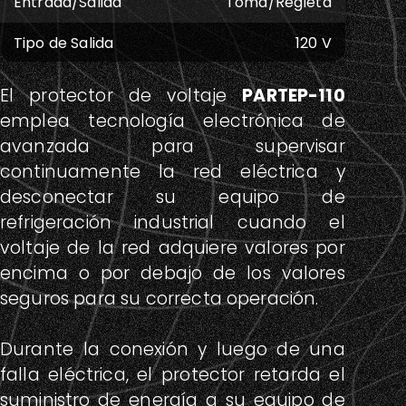
Entrada/Salida
Toma/Regleta
Tipo de Salida
120 V
Rango de Voltaje
90-140 V
El protector de voltaje
PARTEP-110
emplea tecnología electrónica de
Conexión a Tierra
Si aplica
avanzada para supervisar
Ajuste Voltaje Alto
No aplica
continuamente la red eléctrica y
desconectar su equipo de
Ajuste Voltaje Bajo
No aplica
refrigeración industrial cuando el
voltaje de la red adquiere valores por
Ajuste de Temporización
No aplica
encima o por debajo de los valores
Supresión Picos
297 J @ 270 V
seguros para su correcta operación.
Interruptor
Si posee
Durante la conexión y luego de una
Inversión Fase
No posee
falla eléctrica, el protector retarda el
suministro de energía a su equipo de