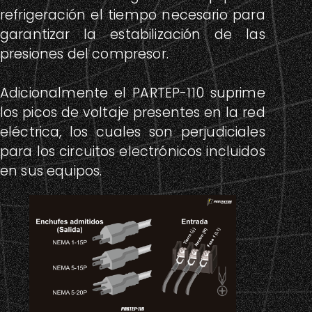
Usos Recomendados
refrigeración el tiempo necesario para
AIRES ACONDICIONADOS DE HASTA 24000
garantizar la estabilización de las
BTU (2 TON)
presiones del compresor.
CONGELADORES
Adicionalmente el PARTEP-110 suprime
los picos de voltaje presentes en la red
DESHUMIDIFICADORES
eléctrica, los cuales son perjudiciales
FABRICADORES DE HIELO
para los circuitos electrónicos incluidos
en sus equipos.
REFRIGERADORES
VITRINAS
MOTORES DE HASTA 1 HP
BOMBAS DE AGUA
Ver diagrama de conexión (PDF)