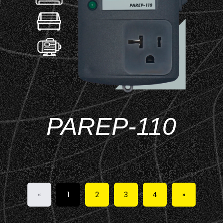
PAREP-110
«
1
2
3
4
»